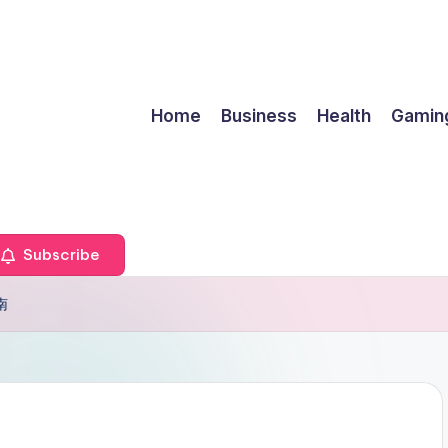
Home
Business
Health
Gamin
Subscribe
南