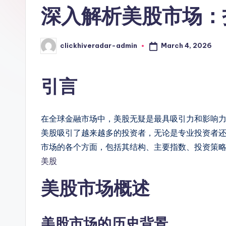
深入解析美股市场：
v
e
March 4, 2026
clickhiveradar-admin
Posted
R
by
a
引言
d
a
在全球金融市场中，美股无疑是最具吸引力和影响
美股吸引了越来越多的投资者，无论是专业投资者
r
市场的各个方面，包括其结构、主要指数、投资策
美股
美股市场概述
美股市场的历史背景