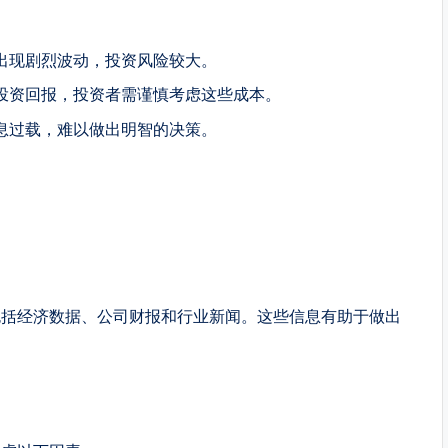
出现剧烈波动，投资风险较大。
投资回报，投资者需谨慎考虑这些成本。
息过载，难以做出明智的决策。
包括经济数据、公司财报和行业新闻。这些信息有助于做出