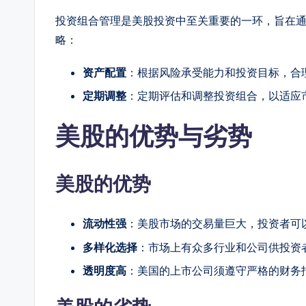
投资组合管理是美股投资中至关重要的一环，旨在
略：
资产配置
：根据风险承受能力和投资目标，合
定期调整
：定期评估和调整投资组合，以适应
美股的优势与劣势
美股的优势
流动性强
：美股市场的交易量巨大，投资者可
多样化选择
：市场上有众多行业和公司供投资
透明度高
：美国的上市公司须遵守严格的财务