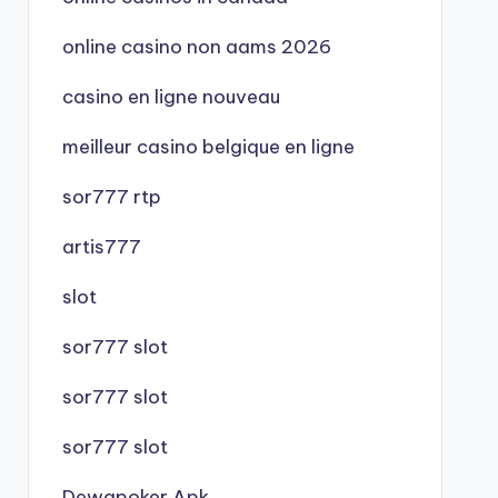
online casino non aams 2026
casino en ligne nouveau
meilleur casino belgique en ligne
sor777 rtp
artis777
slot
sor777 slot
sor777 slot
sor777 slot
Dewapoker Apk