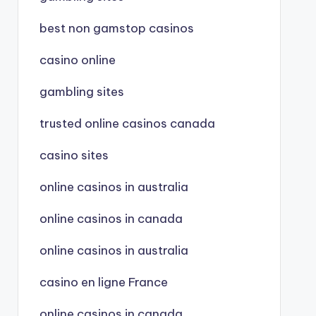
best non gamstop casinos
casino online
gambling sites
trusted online casinos canada
casino sites
online casinos in australia
online casinos in canada
online casinos in australia
casino en ligne France
online casinos in canada