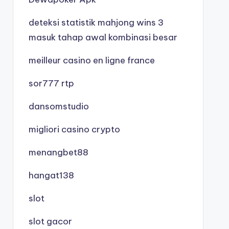
deteksi statistik mahjong wins 3
masuk tahap awal kombinasi besar
meilleur casino en ligne france
sor777 rtp
dansomstudio
migliori casino crypto
menangbet88
hangat138
slot
slot gacor