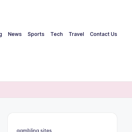
g
News
Sports
Tech
Travel
Contact Us
gambling sites